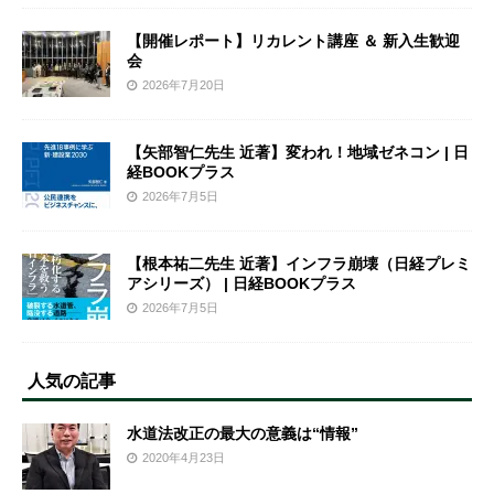
【開催レポート】リカレント講座 ＆ 新入生歓迎
会
2026年7月20日
【矢部智仁先生 近著】変われ！地域ゼネコン | 日
経BOOKプラス
2026年7月5日
【根本祐二先生 近著】インフラ崩壊（日経プレミ
アシリーズ） | 日経BOOKプラス
2026年7月5日
人気の記事
水道法改正の最大の意義は“情報”
2020年4月23日